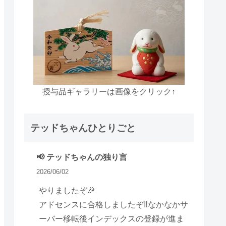
授与品ギャラリーは画像をクリック↑
テッドちゃんひとりごと
📢 テッドちゃんの独り言
2026/06/02
やりましたぞ🎉
アドセンスに合格しましたぞ‼️なかなかサ
ーバー移転後インデックスの登録が進ま