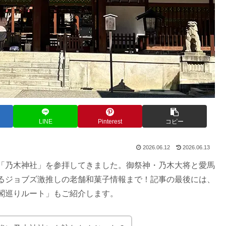
LINE
Pinterest
コピー
2026.06.12
2026.06.13
「乃木神社」を参拝してきました。御祭神・乃木大将と愛馬
るジョブズ激推しの老舗和菓子情報まで！記事の最後には、
閣巡りルート」もご紹介します。