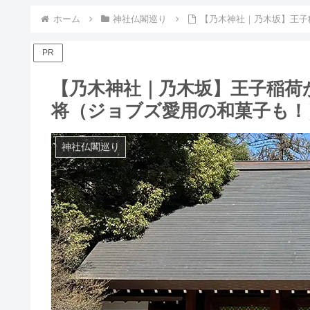
ホーム
神社仏閣巡り
【乃木神社｜乃木坂】王子
PR
【乃木神社｜乃木坂】王子稲荷
将（ジョブズ愛用の和菓子も！
神社仏閣巡り