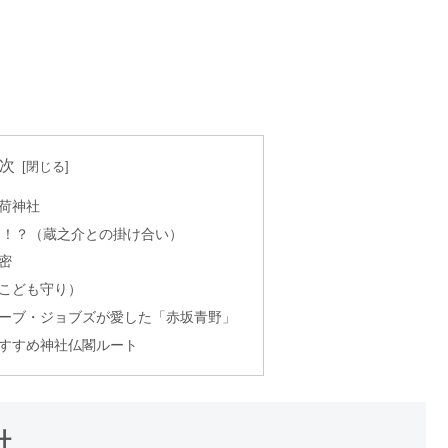
次
荷神社
た！？（蔵之介との掛け合い）
密
こども守り）
ーブ・ジョブズが愛した「赤坂青野」
すすめ神社仏閣ルート
社