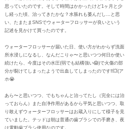
思っていたのです。そして時間はかかったけど1ヶ月と少
し経った頃、治ってきたかな？水脹れも萎んだし…と思
い、たまたまSNSでウォーターフロッサーが良いという
記述を見かけて買ったのです。
ウォーターフロッサーが届いた日、使い方がわからず洗面
所水浸しになるし、なんだこりゃ〜と思いつつ何日か使い
続けたら、今度はその水圧(弱でも結構強い😱)で火傷の部
分が裂けてしまったようで出血してしまったのです‼️💥(ア
ホ😭
あら〜と思いつつ、でもちゃんと治ってたし（完全には治
っておらん）また自浄作用があるから平気と思いつつ、取
り敢えずウォーターフロッサーはお蔵入りにして様子を見
ていました。テッドは朝は普通の歯ブラシでの手磨き、夜
は電動歯ブラシ使用なのです。