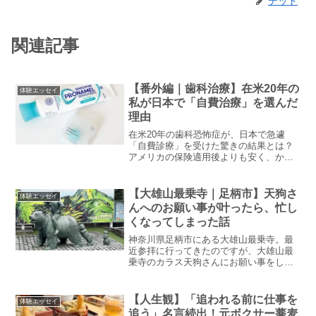
テッド
関連記事
【番外編｜歯科治療】在米20年の
体験エッセイ
私が日本で「自費治療」を選んだ
理由
在米20年の歯科恐怖症が、日本で急遽
「自費診療」を受けた驚きの結果とは？
アメリカの保険適用後よりも安く、かつ
精密に仕上がった日本の歯科技術と、そ
の劇的な費用差を徹底比較。さらに、日
本での治療費が米国の保険で還付される
【大雄山最乗寺｜足柄市】天狗さ
体験エッセイ
という、海外在住者必見の裏ワザも紹介
んへのお願い事が叶ったら、忙し
します。医療費大国アメリカを離れ、あ
くなってしまった話
えて「日本の歯医者」を選んだ真実の体
験記。
神奈川県足柄市にある大雄山最乗寺。最
近参拝に行ってきたのですが、大雄山最
乗寺のカラス天狗さんにお願い事をして
からというもの、恐ろしいほどアイデア
が湧き出て大忙しになってしまいまし
た…。じぃじテッドちゃんや、最近かな
【人生観】「追われる前に仕事を
体験エッセイ
り忙しくしているようじゃの...
追う」名言続出！元ボクサー蕎麦