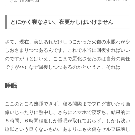
きょうの授与品
えも、捉え方一つで希望に変わる。全ての「凶」を引いた
人へ贈る、開運？エッセイ！
とにかく寝なさい、夜更かしはいけません
さて、現在、実はあれだけしつこかった火傷の水脹れが少
しおさまりつつあるんです。これで本当に回復すればいい
のですが（とはいえ、ここまで悪化させたのは自分の責任
ですが👀）なぜ回復しつつあるのかというと、それは
睡眠
ここのところ熟睡できず、寝る間際までブログ書いたり画
像いじったりに熱中し、さらにスマホで寝落ち。結果的に
５時間、６時間程度しか睡眠が取れておらず、しかも浅い
睡眠という良くないもの。あまりにも火傷をセルフ破壊し