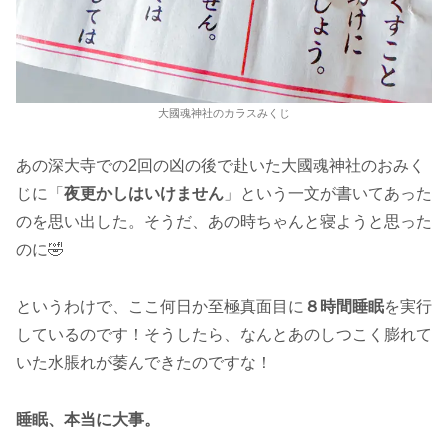
大國魂神社のカラスみくじ
あの深大寺での2回の凶の後で赴いた大國魂神社のおみく
じに「
夜更かしはいけません
」という一文が書いてあった
のを思い出した。そうだ、あの時ちゃんと寝ようと思った
のに🤣
というわけで、ここ何日か至極真面目に
８時間睡眠
を実行
しているのです！そうしたら、なんとあのしつこく膨れて
いた水脹れが萎んできたのですな！
睡眠、本当に大事。