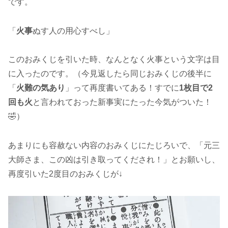
です。
「
火事
ぬす人の用心すべし」
このおみくじを引いた時、なんとなく火事という文字は目
に入ったのです。（今見返したら同じおみくじの後半に
「
火難の気あり
」って再度書いてある！すでに
1枚目で2
回も火
と言われておった新事実にたった今気がついた！
🤣）
あまりにも容赦ない内容のおみくじにたじろいで、「元三
大師さま、この凶は引き取ってくだされ！」とお願いし、
再度引いた2度目のおみくじが↓