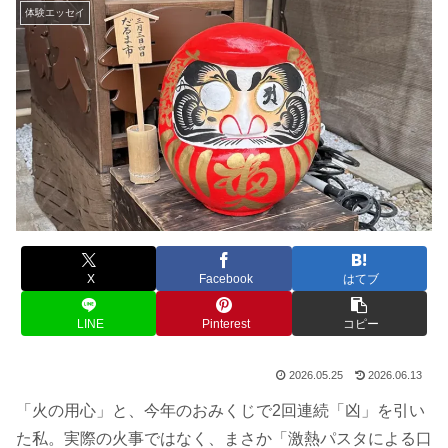
体験エッセイ
X
Facebook
はてブ
LINE
Pinterest
コピー
2026.05.25
2026.06.13
「火の用心」と、今年のおみくじで2回連続「凶」を引い
た私。実際の火事ではなく、まさか「激熱パスタによる口