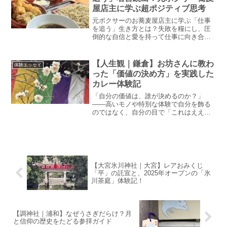
屋店主に学ぶ超ポジティブ思考
元ボクサーのお蕎麦屋店主に学ぶ「仕事
を追う」生き方とは？失敗を糧にし、圧
倒的な自信と愛を持って仕事に向き合う
プロの矜持を徹底分析。テッドの実体験
である、一瞬で注文を見抜く「伝説のお
弁当屋さん」の爆笑エピソードも交えて
【人生観｜鎌倉】お坊さんに教わ
体験エッセイ
お届けします！
った「価値の決め方」を実践した
カレー体験記
「自分の価値は、誰が決めるのか？」
――高いモノや特別な体験で自分を飾る
のではなく、自分の目で「これはええ」
と信じられる心を持つこと。大阪出身の
副住職さんが語った言葉から、SNS時代
に見失いがちな「自分軸」の尊さに迫り
ます。モノの値段に惑わされず、人やモ
ノの本質を見抜く。忙しい日常の中で、
心の安らぎと誇りを取り戻すための、深
【大宮氷川神社｜大宮】レアおみくじ
い内省の記録です。
「平」の託宣と、2025年オープンの「氷
川茶庭」体験記！
【調神社｜浦和】なぜうさぎだらけ？月
と信仰の歴史をたどる参拝ガイド