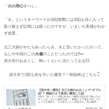
「
火の用心
すべし」
「火」というキーワードが2回(実際には3回)も目に入って
取り敢えず記憶には残ったのですが、いまいち実感がわか
ず放置。
元三大師がやたらめったら火、火と言いたかったのって、
もしや今回のこの
火傷
のことだったのでは⁉️👀
深大寺のおみくじ、怖いくらいに当たっておる💥
深大寺で2回も凶を引いた爆笑？一部始終はこちら👇
【深大寺｜調布】元三大師のおみくじで“ダブル
凶”？ 挿絵の土下座侍に爆笑した話
3割が「凶」という噂は本当か？極寒の深大寺で挑んだお
みくじは、なんと連続の凶！「殿様に土下座する侍」のシ
ュールな挿絵と、引き直すごとに変化する「死の確率」。
最悪の結果を笑いに変え、元三大師の教えから「真の厄除
け」を見出す、驚きと悟りの参拝記です。どん底の結果さ
2026.01.20