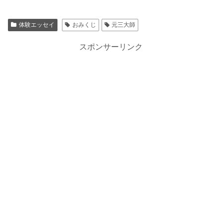
体験エッセイ
おみくじ
元三大師
スポンサーリンク