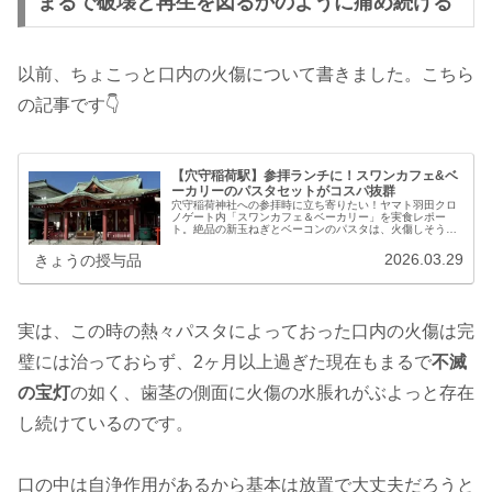
まるで破壊と再生を図るかのように痛め続ける
以前、ちょこっと口内の火傷について書きました。こちら
の記事です👇
【穴守稲荷駅】参拝ランチに！スワンカフェ&ベ
ーカリーのパスタセットがコスパ抜群
穴守稲荷神社への参拝時に立ち寄りたい！ヤマト羽田クロ
ノゲート内「スワンカフェ＆ベーカリー」を実食レポー
ト。絶品の新玉ねぎとベーコンのパスタは、火傷しそうな
ほど熱々で「お値段以上」のクオリティ。フレッシュなサ
ラダと共に楽しめる、テッド一押しの定番ランチをご紹介
2026.03.29
きょうの授与品
します。
実は、この時の熱々パスタによっておった口内の火傷は完
璧には治っておらず、2ヶ月以上過ぎた現在もまるで
不滅
の宝灯
の如く、歯茎の側面に火傷の水脹れがぶよっと存在
し続けているのです。
口の中は自浄作用があるから基本は放置で大丈夫だろうと