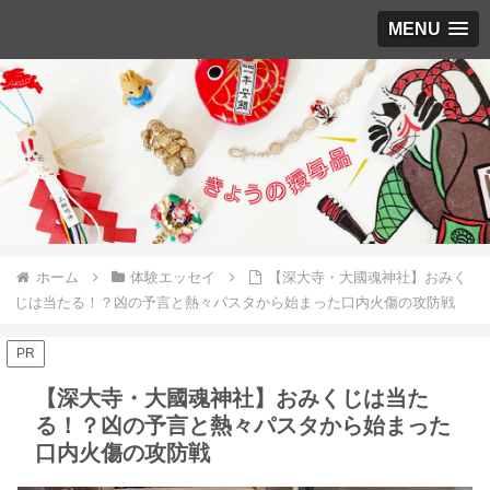
MENU
ホーム
体験エッセイ
【深大寺・大國魂神社】おみく
じは当たる！？凶の予言と熱々パスタから始まった口内火傷の攻防戦
PR
【深大寺・大國魂神社】おみくじは当た
る！？凶の予言と熱々パスタから始まった
口内火傷の攻防戦