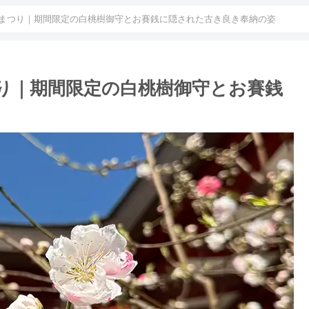
まつり｜期間限定の白桃樹御守とお賽銭に隠された古き良き奉納の姿
り｜期間限定の白桃樹御守とお賽銭