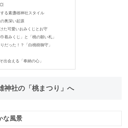

にする素盞雄神社スタイル
銭の奥深い起源
けた可愛いおみくじとお守
「巾着みくじ」と「桃の願い札」
守りだった！？「白桃樹御守」
そ出会える「奉納の心」
雄神社の「桃まつり」へ
かな風景