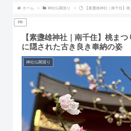
ホーム
神社仏閣巡り
【素盞雄神社｜南千住】桃
PR
【素盞雄神社｜南千住】桃まつ
に隠された古き良き奉納の姿
神社仏閣巡り