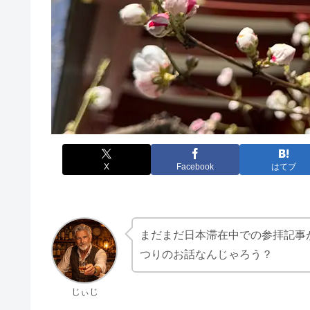
X
Facebook
はてブ
まだまだ日本滞在中での参拝記事
つりのお話なんじゃろう？
じぃじ