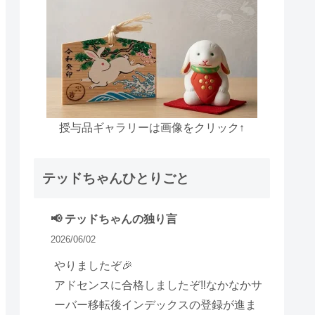
授与品ギャラリーは画像をクリック↑
テッドちゃんひとりごと
📢 テッドちゃんの独り言
2026/06/02
やりましたぞ🎉
アドセンスに合格しましたぞ‼️なかなかサ
ーバー移転後インデックスの登録が進ま