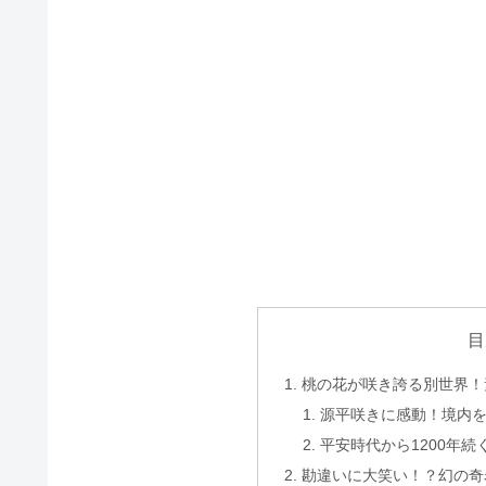
目
桃の花が咲き誇る別世界！
源平咲きに感動！境内
平安時代から1200年
勘違いに大笑い！？幻の奇