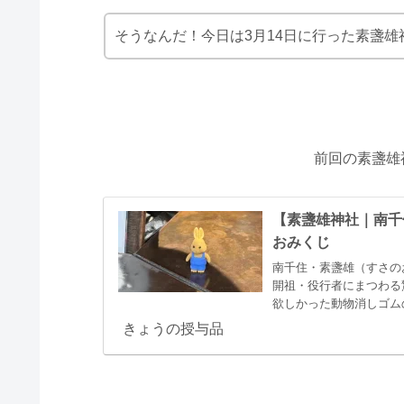
そうなんだ！今日は3月14日に行った素盞雄
前回の素盞雄
【素盞雄神社｜南千
おみくじ
南千住・素盞雄（すさの
開祖・役行者にまつわる
欲しかった動物消しゴム
ンと親子の絆が交差する
きょうの授与品