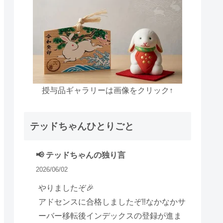
授与品ギャラリーは画像をクリック↑
テッドちゃんひとりごと
📢 テッドちゃんの独り言
2026/06/02
やりましたぞ🎉
アドセンスに合格しましたぞ‼️なかなかサ
ーバー移転後インデックスの登録が進ま