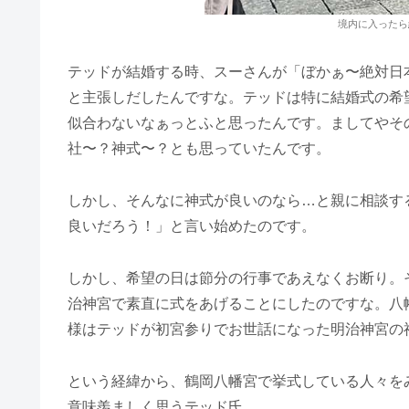
境内に入ったら
テッドが結婚する時、スーさんが「ぼかぁ〜絶対日
と主張しだしたんですな。テッドは特に結婚式の希
似合わないなぁっとふと思ったんです。ましてやそ
社〜？神式〜？とも思っていたんです。
しかし、そんなに神式が良いのなら…と親に相談す
良いだろう！」と言い始めたのです。
しかし、希望の日は節分の行事であえなくお断り。
治神宮で素直に式をあげることにしたのですな。八
様はテッドが初宮参りでお世話になった明治神宮の
という経緯から、鶴岡八幡宮で挙式している人々を
意味羨ましく思うテッド氏。