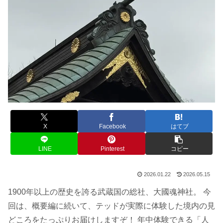
X
Facebook
はてブ
LINE
Pinterest
コピー
2026.01.22
2026.05.15
1900年以上の歴史を誇る武蔵国の総社、大國魂神社。 今
回は、概要編に続いて、テッドが実際に体験した境内の見
どころをたっぷりお届けしますぞ！ 年中体験できる「人