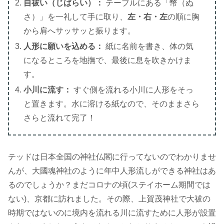
自祓い（じばらい）：
テーブルにある「幣（ぬ
さ）」を一礼して手に取り、
左・右・左
の順に胸
から肩へサッサッと振ります。
人形に願いを込める：
紙に名前を書き、体の気
になるところを地撫で、最後に息を吹きかけま
す。
小川に流す：
すぐ側を流れる小川に人形をそっ
と置きます。水に溶ける紙なので、そのままさら
さらと流れて完了！
テッドは日本全国の神社仏閣に行ってないのでわかりませ
んが、大國魂神社のように年中人形流しができる神社はあ
るのでしょうか？まだコロナの頃(ステイホーム期間では
ない)、京都に訪れました。その際、上賀茂神社で大祓の
時期ではないのに境内を流れる川に流すために人形が設置