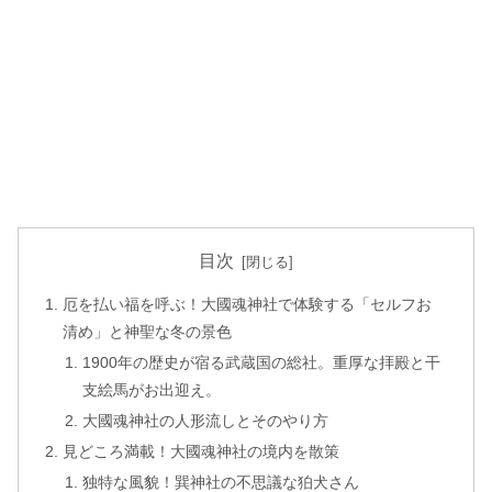
目次
厄を払い福を呼ぶ！大國魂神社で体験する「セルフお
清め」と神聖な冬の景色
1900年の歴史が宿る武蔵国の総社。重厚な拝殿と干
支絵馬がお出迎え。
大國魂神社の人形流しとそのやり方
見どころ満載！大國魂神社の境内を散策
独特な風貌！巽神社の不思議な狛犬さん