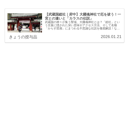
【武蔵国総社｜府中】大國魂神社で厄を祓う！一
宮との違いと「カラスの伝説」
武蔵国の神々が集う聖域、大國魂神社とは？「総社」とい
う言葉に隠された深い意味やアクセス方法、そして名物
「からす団扇」にまつわる不思議な伝説を徹底解説！なぜ
カラスが「扇」となって厄を払うのか？じぃじとの対話か
ら紐解く三つの考察は必見です。一千年の歴史と現代の知
2026.01.21
きょうの授与品
恵が交差する参拝ガイド。