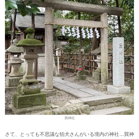
巽神社
さて、とっても不思議な狛犬さんがいる境内の神社…巽神