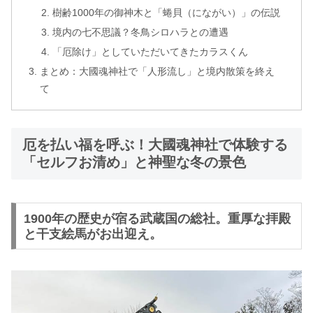
樹齢1000年の御神木と「蜷貝（にながい）」の伝説
境内の七不思議？冬鳥シロハラとの遭遇
「厄除け」としていただいてきたカラスくん
まとめ：大國魂神社で「人形流し」と境内散策を終え
て
厄を払い福を呼ぶ！大國魂神社で体験する
「セルフお清め」と神聖な冬の景色
1900年の歴史が宿る武蔵国の総社。重厚な拝殿
と干支絵馬がお出迎え。