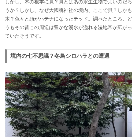
しかし、木の根本に貝？貝とはあの水生生物でよいのだろ
うか？しかし、なぜ大國魂神社の境内、ここで貝？しかも
木？色々と頭がハテナになったテッド。調べたところ、ど
うもその昔この周辺は豊かな湧水が溢れる湿地帯が広がっ
ていたそうです。
境内の七不思議？冬鳥シロハラとの遭遇