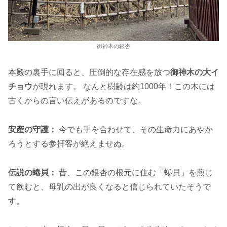
御神木の銀杏
本殿の裏手に回ると、圧倒的な存在感を放つ
御神木の大イ
チョウ
が現れます。 なんと樹齢は約1000年！この木には
古くからの言い伝えがあるのですな。
安産の守護：
今でも手を合わせて、その生命力にあやか
ろうとする参拝客が絶えませぬ。
伝説の蜷貝：
昔、この銀杏の根元に住む「蜷貝」を煎じ
て飲むと、母乳の出が良くなると信じられていたそうで
す。