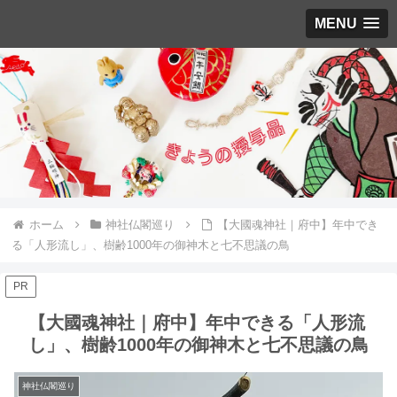
MENU
ホーム
神社仏閣巡り
【大國魂神社｜府中】年中でき
る「人形流し」、樹齢1000年の御神木と七不思議の鳥
PR
【大國魂神社｜府中】年中できる「人形流
し」、樹齢1000年の御神木と七不思議の鳥
神社仏閣巡り