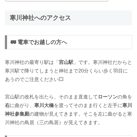
寒川神社へのアクセス
🚃 電車でお越しの方へ
寒川神社の最寄り駅は「
宮山駅
」です。寒川神社だからと
寒川駅で降りてしまうと神社まで20分くらい歩く羽目に
あうのでご注意ください💥
宮山駅の改札を出たら、そのまま直進して
ローソン
の角を
右
に曲がり、
寒川大橋
を渡ってそのまま行くと左手に
寒川
神社参集殿
の建物が見えてきます。そこを左に曲がると寒
川神社の鳥居（三の鳥居）が見えてきます。