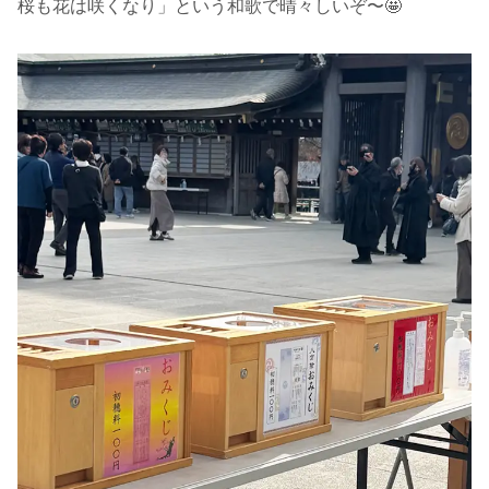
桜も花は咲くなり」という和歌で晴々しいぞ〜🤩