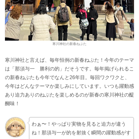
寒川神社の新春ねぶた
寒川神社と言えば、毎年恒例の新春ねぶた！今年のテーマ
は「那須与一 勝利の的」だそうです。毎年掲げられるこ
の新春ねぶたも今年でなんと26年目。毎回ワクワクと、
今年はどんなテーマか楽しみにしています。いつも躍動感
あり迫力ありのねぶたを楽しめるのが新春の寒川神社の醍
醐味！
わぁ〜！やっぱり実物を見ると迫力が違う
ね！那須与一が的を射抜く瞬間の躍動感がす