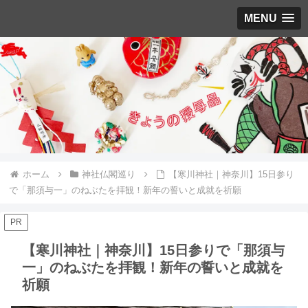
MENU
ホーム
神社仏閣巡り
【寒川神社｜神奈川】15日参り
で「那須与一」のねぶたを拝観！新年の誓いと成就を祈願
PR
【寒川神社｜神奈川】15日参りで「那須与
一」のねぶたを拝観！新年の誓いと成就を
祈願