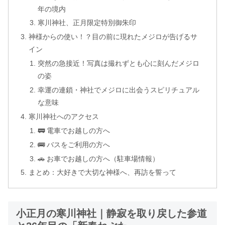
年の境内
寒川神社、正月限定特別御朱印
神様からの使い！？目の前に現れたメジロが告げるサ
イン
突然の急接近！写真は撮れずとも心に刻んだメジロ
の姿
幸運の連鎖・神社でメジロに出会うスピリチュアル
な意味
寒川神社へのアクセス
🚃 電車でお越しの方へ
🚌 バスをご利用の方へ
🚗 お車でお越しの方へ（駐車場情報）
まとめ：大好きで大切な神様へ、再訪を誓って
小正月の寒川神社｜静寂を取り戻した参道