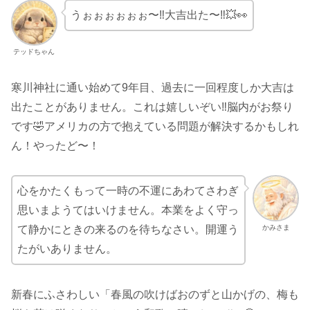
うぉぉぉぉぉぉ〜‼️大吉出た〜‼️💥👀
テッドちゃん
寒川神社に通い始めて9年目、過去に一回程度しか大吉は
出たことがありません。これは嬉しいぞい‼️脳内がお祭り
です🤣アメリカの方で抱えている問題が解決するかもしれ
ん！やったど〜！
心をかたくもって一時の不運にあわてさわぎ
思いまようてはいけません。本業をよく守っ
かみさま
て静かにときの来るのを待ちなさい。開運う
たがいありません。
新春にふさわしい「春風の吹けばおのずと山かげの、梅も