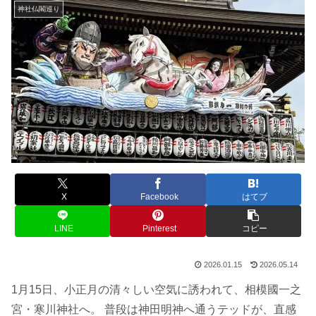
神社仏閣巡り
X
Facebook
はてブ
LINE
Pinterest
コピー
2026.01.15
2026.05.14
1月15日、小正月の清々しい空気に誘われて、相模國一之
宮・寒川神社へ。 普段は神田明神へ通うテッドが、直感