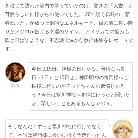
を信じて訪れた境内で待っていたのは、驚きの「大吉」と
可愛らしい神様からの使いでした。 26年続く伝統の「新
春ねぶた」が放つ圧倒的なエネルギーと、目の前に舞い降
りたメジロが告げる幸運のサイン。 アメリカでの悩みも
吹き飛ばすような、不思議で温かな参拝体験をレポートで
す。
今日は15日、神様の日じゃな。普段なら朔
日（1日）と15日は、神田明神の将門様へご
じぃじ
挨拶に行くのがテッドちゃんの習慣じゃろ
う？今日は寒川神社へ参拝に行ったと聞いた
が、珍しいこともあるもんじゃのぅ。
そうなんだ！ずっと寒川神社に行けてなく
て、本当は将門様に会いに行く予定だったん