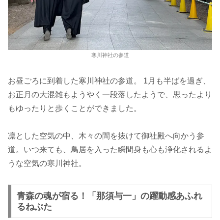
寒川神社の参道
お昼ごろに到着した寒川神社の参道。 1月も半ばを過ぎ、
お正月の大混雑もようやく一段落したようで、思ったより
もゆったりと歩くことができました。
凛とした空気の中、木々の間を抜けて御社殿へ向かう参
道。いつ来ても、鳥居を入った瞬間身も心も浄化されるよ
うな空気の寒川神社。
青森の魂が宿る！「那須与一」の躍動感あふれ
るねぶた