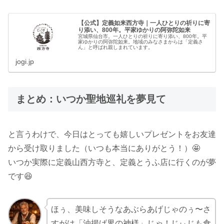
【公式】定義如来西方寺｜一人ひとりの祈りに寄
り添い、800年。平家ゆかりの阿弥陀如来
宮城県仙台市。一人ひとりの祈りに寄り添い、800年。平
家ゆかりの阿弥陀如来。地域のみなさまからは「定義さ
ん」と呼ばれ親しまれています。
jogi.jp
まとめ：いつか聖地巡礼を夢見て
と言うわけで、今日はとっても嬉しいプレゼントをお友達
から受け取りました（いつも本当にありがとう！）🤩
いつか実際に定義山西方寺と、定義とうふ店に行くのが夢
です😆
ほぅ、美味しそうなあぶらあげじゃのぅ〜さ
すがは「油揚げ界の神様」じゃ！じぃじも食