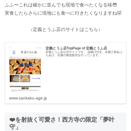
ふふ〜これは確かに並んでも現地で食べたくなる味😳
実食したらさらに現地にも食べに行きたくなりますね🤣
↓定義とうふ店のサイトはこちら↓
定義とうふ店TopPage of 定義とうふ店
定義とうふ店公式サイトです。 油揚げ注文、定義三角あぶ
らあげ、豆腐の製造販売を行っています。
www.sankaku-age.jp
❤️を射抜く可愛さ！西方寺の限定「夢叶
守」