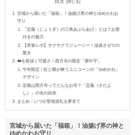
目次
宮城から届いた「福箱」！油揚げ界の神とゆめかわお
守り
「定義（じょうぎ）の三角あぶらあげ」とは？お墨
付きの魅力
【実食レポ】サクサクでジューシー！油臭さゼロの
驚き
❤️を射抜く可愛さ！西方寺の限定「夢叶守」
午年限定！虹と蝶が舞うユニコーンの「ゆめかわ」
デザイン
定義山西方寺ってどんなお寺？「定義（さだよ
し）」の名の由来
まとめ：いつか聖地巡礼を夢見て
宮城から届いた「福箱」！油揚げ界の神と
ゆめかわお守り