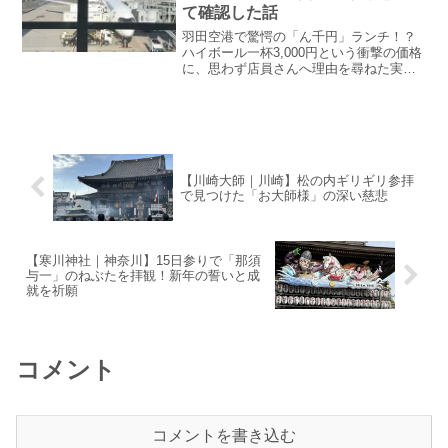
て確認した話
年の光をお届けします。
羽田空港で驚愕の「ん千円」ランチ！？
ハイボール一杯3,000円という衝撃の価格
に、思わず店員さんへ理由を尋ねた実体
験をレポートします。フードコートで遭
遇した、高級店顔負けの「羽田の洗礼」
の正体とは？出発前に知っておきたい、
お財布を守る（？）ための空港グルメ体
験記。
【川崎大師｜川崎】松の内ギリギリ参拝
で見つけた「お大師様」の深い慈悲
【寒川神社｜神奈川】15日参りで「那須
与一」のねぶたを拝観！新年の誓いと成
就を祈願
コメント
コメントを書き込む