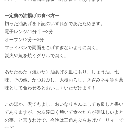
ー定義の油揚げの食べ方ー
切った油あげを下記のいずれかであたためます。
電子レンジ/ 1分半〜2分
オーブン/ 2分〜3分
フライバンで両面をこげすぎないように焼く。
炭火や魚を焼くグリルで焼く。
あたためた（焼いた）油あげを皿にもり、しょう油、七
味、その他、かつおぶし、大根おろし、きざみネギ等を薬
味として合わせるとおいしくいただけます！
このほか、煮てもよし、おいなりさんにしても良しと書い
てありますが、お友達曰く焼いて食べた方が美味しいよと
の事。と言うわけで、今晩は三角あぶらあげパーリィーで