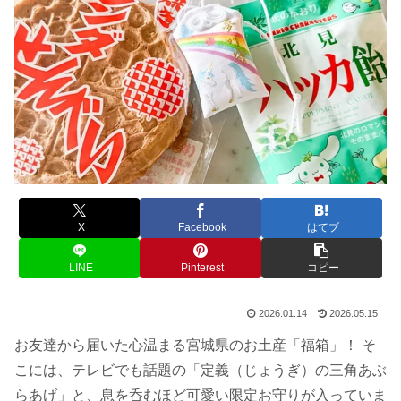
X
Facebook
はてブ
LINE
Pinterest
コピー
2026.01.14
2026.05.15
お友達から届いた心温まる宮城県のお土産「福箱」！ そ
こには、テレビでも話題の「定義（じょうぎ）の三角あぶ
らあげ」と、息を呑むほど可愛い限定お守りが入っていま