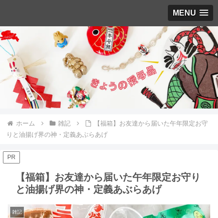
MENU
ホーム
雑記
【福箱】お友達から届いた午年限定お守
りと油揚げ界の神・定義あぶらあげ
PR
【福箱】お友達から届いた午年限定お守り
と油揚げ界の神・定義あぶらあげ
雑記