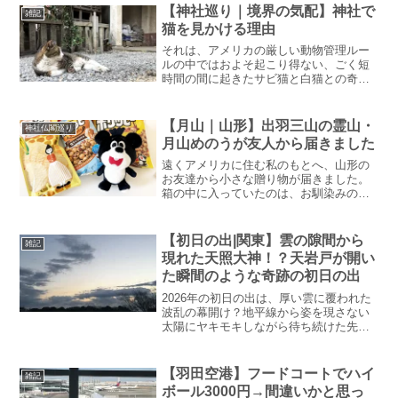
【神社巡り｜境界の気配】神社で
雑記
猫を見かける理由
それは、アメリカの厳しい動物管理ルー
ルの中ではおよそ起こり得ない、ごく短
時間の間に起きたサビ猫と白猫との奇妙
な遭遇から始まりました。 そんな猫たち
の「気配」から、猫と日本の神社、特に
稲荷神社との関わりについて考えてみま
【月山｜山形】出羽三山の霊山・
神社仏閣巡り
した。じぃじ今日はよく...
月山めのうが友人から届きました
遠くアメリカに住む私のもとへ、山形の
お友達から小さな贈り物が届きました。
箱の中に入っていたのは、お馴染みのあ
のお菓子や出羽三山の霊山月山の「月山
めのう」でした😆じぃじなんじゃ今日
は、妙にニヤニヤしておるのぅ。お友達
【初日の出|関東】雲の隙間から
雑記
から何か届いたみたいじゃが...
現れた天照大神！？天岩戸が開い
た瞬間のような奇跡の初日の出
2026年の初日の出は、厚い雲に覆われた
波乱の幕開け？地平線から姿を現さない
太陽にヤキモキしながら待ち続けた先に
待っていたのは、まるで「天岩戸」から
顔を出した天照大神のような神々しい光
でした。焦燥感が感動へと変わった奇跡
【羽田空港】フードコートでハイ
雑記
の瞬間と、新年の抱負をレポート。諦め
ボール3000円→間違いかと思っ
ない心の先に差した、希望に満ちた2026