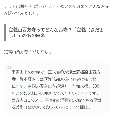
テッドは西方寺に行ったことがないので改めてどんなお寺
か調べてみました。
定義山西方寺ってどんなお寺？「定義（さだよ
し）」の名の由来
定義山西方寺の成り立ちは
平家由来のお寺で、正式名称が
浄土宗極楽山西方
寺
。御本尊さまは阿弥陀如来様の御掛け軸（秘
仏）で、中国の五台山を起源とした如来様。800
年この如来様が信仰されて来たということです。
西方寺は1706年、平貞能の重臣の末裔である早坂
源兵衛（はやさかげんべい）によって開山。