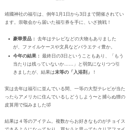
靖國神社の福引は、例年1月1日から3日まで開催されてい
ます。崇敬会から届いた福引券を手に、いざ挑戦！
豪華景品：
去年はテレビなどの大物もありました
が、ファイルケースや文具などバラエティ豊か。
今年の結果：
最終日の3日ということもあり、「もう
当たりは残っていないか……」と弱気になりつつ引
きましたが、結果は
末等の「入浴剤」
！
実は去年は福引に並んでいる間、一等の大型テレビが当た
ったらアメリカに住んでいるしどうしよう〜と捕らぬ狸の
皮算用で悩みました🤣
結果は４等のアイテム。複数からお好きなものがチョイス
できるようになっており、買おうと思ってたクリアファイ