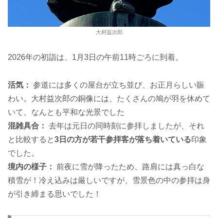
大村益次郎
2026年の初詣は、1月3日の午前11時ごろに到着。
活気：
参道には多くの屋台が立ち並び、お正月らしい賑
わい。大村益次郎の銅像には、たくさんの鳩が羽を休めて
いて、なんとも平和な光景でした
混雑具合：
去年は元日の同時刻に参拝しましたが、それ
と比較すると
3日の方が若干参拝客が落ち着いている
印象
でした。
境内の様子：
前夜に雪が降ったため、路肩には真っ白な
積雪が！冷え込みは厳しいですが、雪景色の中の参拝は身
が引き締まる思いでした！