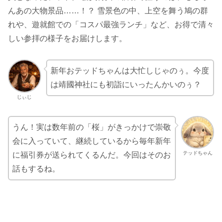
んあの大物景品……！？ 雪景色の中、上空を舞う鳩の群
れや、遊就館での「コスパ最強ランチ」など、お得で清々
しい参拝の様子をお届けします。
新年おテッドちゃんは大忙しじゃのぅ。今度
は靖國神社にも初詣にいったんかいのぅ？
じぃじ
うん！実は数年前の「桜」がきっかけで崇敬
会に入っていて、継続しているから毎年新年
テッドちゃん
に福引券が送られてくるんだ。今回はそのお
話もするね。