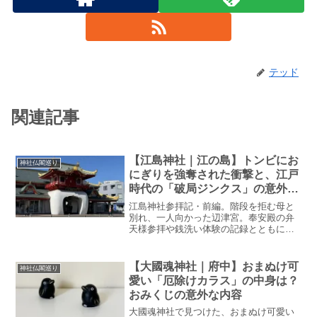
テッド
関連記事
【江島神社｜江の島】トンビにお
神社仏閣巡り
にぎりを強奪された衝撃と、江戸
時代の「破局ジンクス」の意外な
正体【前編】
江島神社参拝記・前編。階段を拒む母と
別れ、一人向かった辺津宮。奉安殿の弁
天様参拝や銭洗い体験の記録とともに、
江の島に伝わる不可思議な歴史の謎に迫
ります。大波で流され、対岸の腰越から
流れ着いた「建速須佐之男命」の木像。
【大國魂神社｜府中】おまぬけ可
神社仏閣巡り
なぜ目と鼻の先の小動神社へ返されず、
愛い「厄除けカラス」の中身は？
島内の八坂神社に祀られたのか？その真
おみくじの意外な内容
相を独自の視点で紐解きます。
大國魂神社で見つけた、おまぬけ可愛い