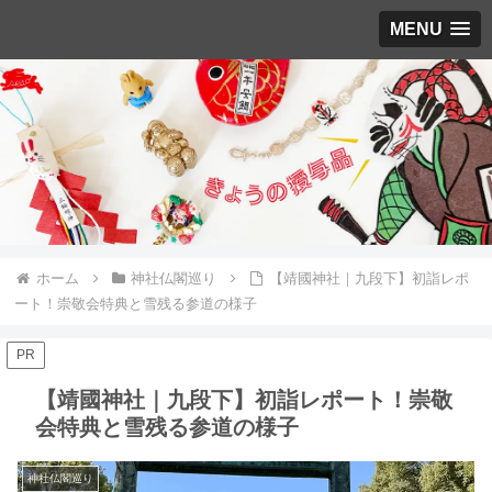
MENU
ホーム
神社仏閣巡り
【靖國神社｜九段下】初詣レポ
ート！崇敬会特典と雪残る参道の様子
PR
【靖國神社｜九段下】初詣レポート！崇敬
会特典と雪残る参道の様子
神社仏閣巡り