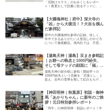
「厄除けカラス」のおみくじをレポー
ト！夜更かしで読書に耽るテッドに、神
様が下した意外な助言とは？名物「くら
やみ祭」の歴史にも触れつつ、カラス人
形の中に隠されたメッセージと、耳が痛
【大國魂神社｜府中】深大寺の
神社仏閣巡り
くも温かい参拝のひとときを綴ります。
「凶」から大復活！？大吉を掴ん
おみくじの結果に驚き、神様との不思議
だ参拝記
な距離感を楽しめる、心癒やされる日記
です。
府中の大國魂神社参拝の記録。珍しく、
年中できるありがたい人形流しのやり方
について徹底解説。境内社では、不思議
で面白い類を見ない顔の狛犬さんと巽神
社の歴史、そして新たに発見した大國魂
神社内の謎のスペース、そして大吉のお
【湯島天神｜湯島】豆まき参戦記
神社仏閣巡り
みくじの裏面に書いてある神様の教えに
｜お餅への執念と1000円紛失、
ついての記録。
そして母テッドの顔面に「福」が
直撃した話
湯島天神の節分祭に参戦！開始早々の
1000円紛失という悲劇を「厄落とし」と
捉え、去年の雪辱を期して紅白もちゲッ
トへ執念を燃やすテッドの奮闘記。宙を
舞うお菓子や豆、そして母テッドの顔面
を「福（紅白もち）」が直撃！？紛失し
【神田明神｜秋葉原】初詣・御神
神社仏閣巡り
た1000円以上の笑いと福を授かった、波
馬「あかりちゃん」に新年のご挨
乱万丈で心温まる節分祭の全記録をお届
拶！元日特別参拝レポート
けします。
「丙午」の神田明神・初詣レポート！午