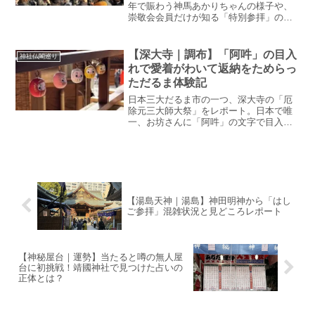
年で賑わう神馬あかりちゃんの様子や、
崇敬会会員だけが知る「特別参拝」の詳
しい流れを解説。元日の混雑対策に役立
つライブカメラ情報や、心強い神様から
のメッセージ、限定グルメ情報までお届
【深大寺｜調布】「阿吽」の目入
神社仏閣巡り
けします。
れで愛着がわいて返納をためらっ
ただるま体験記
日本三大だるま市の一つ、深大寺の「厄
除元三大師大祭」をレポート。日本で唯
一、お坊さんに「阿吽」の文字で目入れ
をしてもらえる貴重な体験とは？去年か
ら見守ってくれただるまに「吽」の字が
入り、愛着のあまり返納できず持ち帰っ
てしまったテッドの、温かな参拝日記で
す。
【湯島天神｜湯島】神田明神から「はし
ご参拝」混雑状況と見どころレポート
【神秘屋台｜運勢】当たると噂の無人屋
台に初挑戦！靖國神社で見つけた占いの
正体とは？