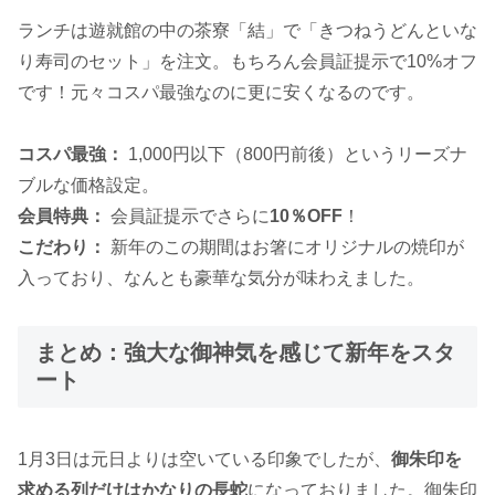
ランチは遊就館の中の茶寮「結」で「きつねうどんといな
り寿司のセット」を注文。もちろん会員証提示で10%オフ
です！元々コスパ最強なのに更に安くなるのです。
コスパ最強：
1,000円以下（800円前後）というリーズナ
ブルな価格設定。
会員特典：
会員証提示でさらに
10％OFF
！
こだわり：
新年のこの期間はお箸にオリジナルの焼印が
入っており、なんとも豪華な気分が味わえました。
まとめ：強大な御神気を感じて新年をスタ
ート
1月3日は元日よりは空いている印象でしたが、
御朱印を
求める列だけはかなりの長蛇
になっておりました。御朱印