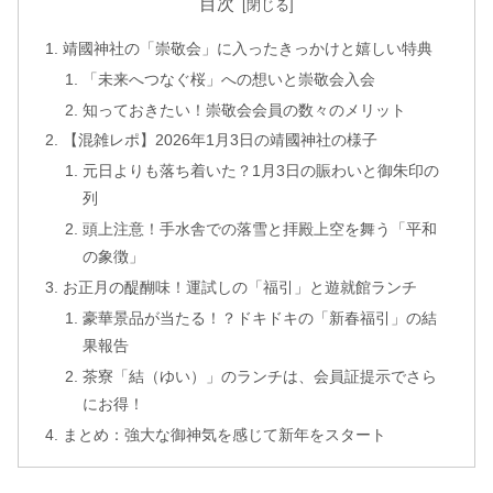
目次
靖國神社の「崇敬会」に入ったきっかけと嬉しい特典
「未来へつなぐ桜」への想いと崇敬会入会
知っておきたい！崇敬会会員の数々のメリット
【混雑レポ】2026年1月3日の靖國神社の様子
元日よりも落ち着いた？1月3日の賑わいと御朱印の
列
頭上注意！手水舎での落雪と拝殿上空を舞う「平和
の象徴」
お正月の醍醐味！運試しの「福引」と遊就館ランチ
豪華景品が当たる！？ドキドキの「新春福引」の結
果報告
茶寮「結（ゆい）」のランチは、会員証提示でさら
にお得！
まとめ：強大な御神気を感じて新年をスタート