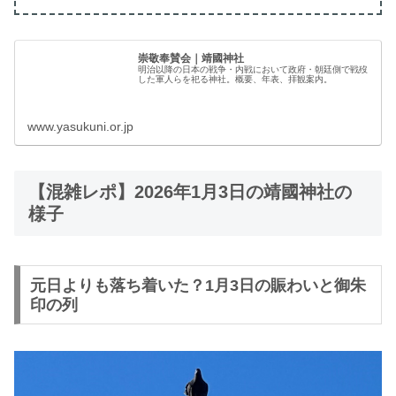
崇敬奉賛会｜靖國神社
明治以降の日本の戦争・内戦において政府・朝廷側で戦歿
した軍人らを祀る神社。概要、年表、拝観案内。
www.yasukuni.or.jp
【混雑レポ】2026年1月3日の靖國神社の
様子
元日よりも落ち着いた？1月3日の賑わいと御朱
印の列