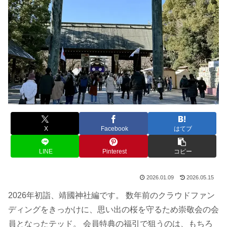
X
Facebook
はてブ
LINE
Pinterest
コピー
2026.01.09
2026.05.15
2026年初詣、靖國神社編です。 数年前のクラウドファン
ディングをきっかけに、思い出の桜を守るため崇敬会の会
員となったテッド。 会員特典の福引で狙うのは、もちろ