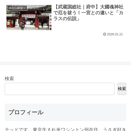
【武蔵国総社｜府中】大國魂神社
神社仏閣巡り
で厄を祓う！一宮との違いと「カ
ラスの伝説」
2026.01.21
検索
検索
プロフィール
テッドです。東京生まれ米ワシントン州在住。うさぎ好き