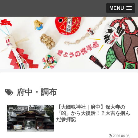
MENU
府中・調布
【大國魂神社｜府中】深大寺の
神社仏閣巡り
「凶」から大復活！？大吉を掴ん
だ参拝記
2026.04.03