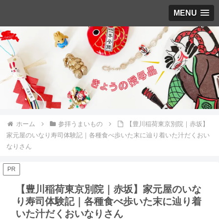
MENU
ホーム
参拝うまいもの
【豊川稲荷東京別院｜赤坂】
家元屋のいなり寿司体験記｜各種食べ歩いた末に辿り着いた汁だくおい
なりさん
PR
【豊川稲荷東京別院｜赤坂】家元屋のいな
り寿司体験記｜各種食べ歩いた末に辿り着
いた汁だくおいなりさん