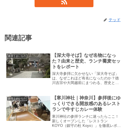
テッド
関連記事
【深大寺そば】なぜ名物になっ
参拝うまいもの
た？由来と歴史、ランチ蕎麦セッ
トをレポート
深大寺参拝に欠かせない「深大寺そば」
は、なぜこれほど有名になったのか？徳
川吉宗や大岡越前にまつわる、歴史と由
来にまつわる興味深い逸話を紐解きま
す。さらに、寺の門前に店を構えるその
名も「門前」で、お得な蕎麦セットを実
【寒川神社｜神奈川】参拝後にゆ
参拝うまいもの
食レポート！江戸時代から続く伝統の味
っくりできる開放感のあるレスト
と、現代の参拝客を虜にする名店の魅力
ランで牛すじカレー体験
を、お腹いっぱいにお届けするグルメ紀
行です。
寒川神社の参拝ランチに迷ったらここ！
新しくオープンした「レストラン
KOYO（鎮守の杜 Koyo）」を徹底レポー