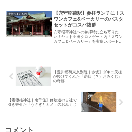
ト。名物の牛すじカレーの実食感想や、
車椅子でも安心なバリアフリー情報、さ
らにお土産処で買える限定品や、手水舎
【穴守稲荷駅】参拝ランチに！ス
参拝うまいもの
で拝受できる無料の「御製カード」につ
ワンカフェ&ベーカリーのパスタ
いても詳しくご紹介します。
セットがコスパ抜群
穴守稲荷神社への参拝時に立ち寄りた
い！ヤマト羽田クロノゲート内「スワン
カフェ＆ベーカリー」を実食レポート。
絶品の新玉ねぎとベーコンのパスタは、
火傷しそうなほど熱々で「お値段以上」
のクオリティ。フレッシュなサラダと共
に楽しめる、テッド一押しの定番ランチ
をご紹介します。
【豊川稲荷東京別院｜赤坂】ダキニ天様
が授けてくれた「逆転（？）おみくじ」
の奇跡
【素盞雄神社｜南千住】修験道の古社で
引き寄せた「うさぎとカメ」のおみくじ
コメント