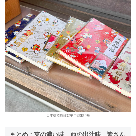
日本橋榛原謹製午年御朱印帳
まとめ：東の濃い味、西の出汁味。皆さん