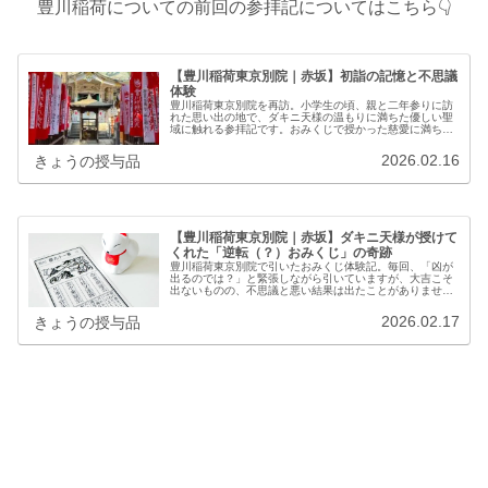
豊川稲荷についての前回の参拝記についてはこちら👇
【豊川稲荷東京別院｜赤坂】初詣の記憶と不思議
体験
豊川稲荷東京別院を再訪。小学生の頃、親と二年参りに訪
れた思い出の地で、ダキニ天様の温もりに満ちた優しい聖
域に触れる参拝記です。おみくじで授かった慈愛に満ちた
言葉や、同行した友人の「稲荷は怖い」という一言から学
んだ、信仰への多様な感じ方。過去と現在が交差する、濃
2026.02.16
きょうの授与品
密な心の記録をお届けします。
【豊川稲荷東京別院｜赤坂】ダキニ天様が授けて
くれた「逆転（？）おみくじ」の奇跡
豊川稲荷東京別院で引いたおみくじ体験記。毎回、「凶が
出るのでは？」と緊張しながら引いていますが、大吉こそ
出ないものの、不思議と悪い結果は出たことがありませ
ん。むしろ、よく読んでみると優しさの滲み出る励ましを
いただくことが多く引いて良かったと...
2026.02.17
きょうの授与品